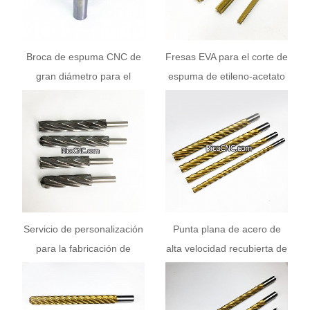
Broca de espuma CNC de
Fresas EVA para el corte de
gran diámetro para el
espuma de etileno-acetato
cepillado de superficies de
de vinilo
EPS
Servicio de personalización
Punta plana de acero de
para la fabricación de
alta velocidad recubierta de
herramientas de fresado
TiN Mejor fresa para
CNC de espuma de
fresadora CNC para corte
diferentes tamaños
de espuma.