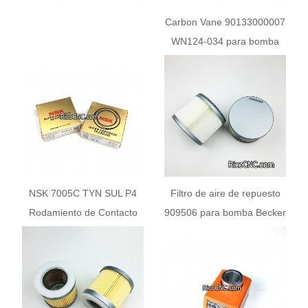
Carbon Vane 90133000007
WN124-034 para bomba
Becker DVT3.60 DVT3.80
NSK 7005C TYN SUL P4
Filtro de aire de repuesto
Rodamiento de Contacto
909506 para bomba Becker
Angular de Precisión
25x47x12mm