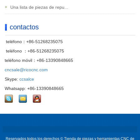
Una lista de piezas de repu...
contactos
teléfono：+86-51268235075
teléfono ：+86-51268235075
teléfono móvil：+86-13390848665
cncsale@ricocnc.com
Skype:
ccsalce
Whatsapp: +86-13390848665
Reservados todos los derechos © Tienda de piezas y herramientas CNC de