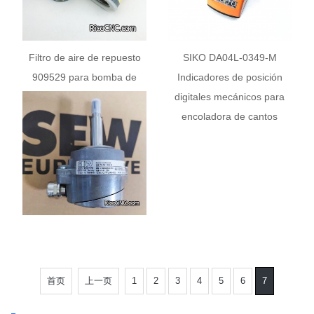
Filtro de aire de repuesto
SIKO DA04L-0349-M
909529 para bomba de
Indicadores de posición
vacío Becker
digitales mecánicos para
encoladora de cantos
首页
上一页
1
2
3
4
5
6
7