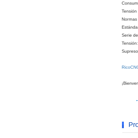
Consumo
Tensión 
Normas 
Estándar
Serie de
Tensión:
Supresor
RicoCN
¡Bienven
←
Pro