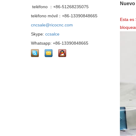
Nuevo 
teléfono ：+86-51268235075
teléfono móvil：+86-13390848665
Esta es
cncsale@ricocnc.com
bloquean
Skype:
ccsalce
Whatsapp: +86-13390848665