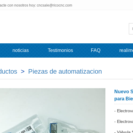
tacte con nosotros hoy: cncsale@ricocnc.com
noticias
Testimonios
FAQ
realim
ductos
>
Piezas de automatizacion
Nuevo S
para Bi
- Electr
- Electro
- Válvul