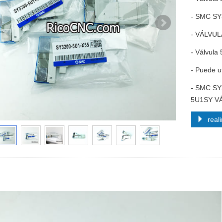
- SMC SY
- VÁLVU
- Válvula
- Puede u
- SMC SY
5U1SY VÁ
reali