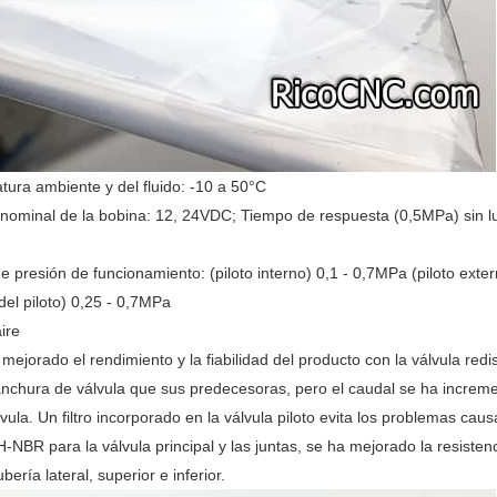
ura ambiente y del fluido: -10 a 50°C
nominal de la bobina: 12, 24VDC; Tiempo de respuesta (0,5MPa) sin lu
 presión de funcionamiento: (piloto interno) 0,1 - 0,7MPa (piloto exte
del piloto) 0,25 - 0,7MPa
ire
ejorado el rendimiento y la fiabilidad del producto con la válvula red
chura de válvula que sus predecesoras, pero el caudal se ha increme
lvula. Un filtro incorporado en la válvula piloto evita los problemas caus
H-NBR para la válvula principal y las juntas, se ha mejorado la resisten
bería lateral, superior e inferior.