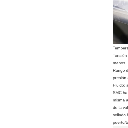
Temperat
Tensión 
menos
Rango de
presión 
Fluido: a
SMC ha m
misma an
de la vá
sellado 
puerto/tu