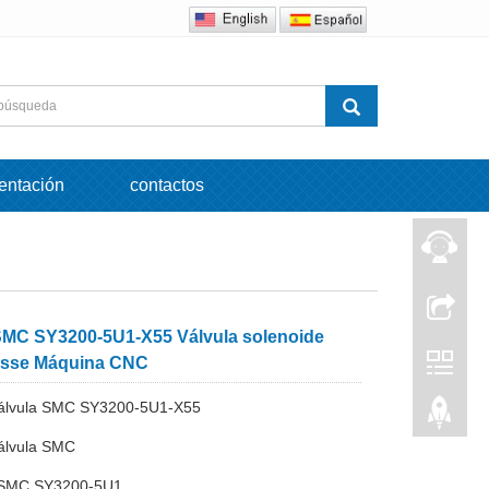
entación
contactos
MC SY3200-5U1-X55 Válvula solenoide
esse Máquina CNC
oválvula SMC SY3200-5U1-X55
válvula SMC
a SMC SY3200-5U1