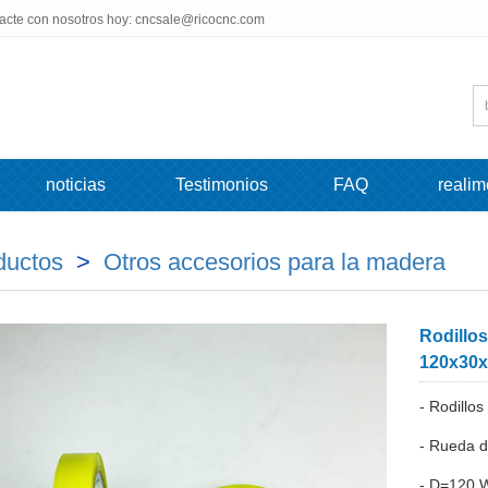
tacte con nosotros hoy: cncsale@ricocnc.com
noticias
Testimonios
FAQ
realim
ductos
>
Otros accesorios para la madera
Rodillos
120x30x
- Rodillos
- Rueda d
- D=120 W