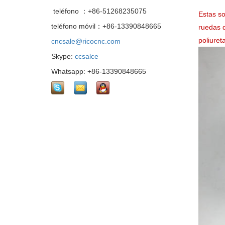
teléfono ：+86-51268235075
Estas so
teléfono móvil：+86-13390848665
ruedas d
poliure
cncsale@ricocnc.com
Skype:
ccsalce
Whatsapp: +86-13390848665