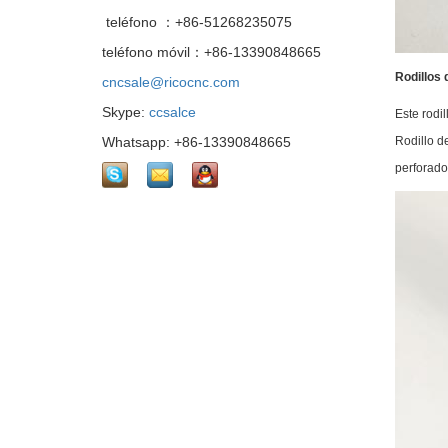
teléfono ：+86-51268235075
teléfono móvil：+86-13390848665
Rodillos
cncsale@ricocnc.com
Skype:
ccsalce
Este rodi
Whatsapp: +86-13390848665
Rodillo d
perforado