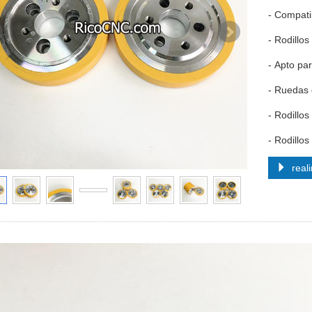
- Compati
- Rodillo
- Apto pa
- Ruedas 
- Rodillo
- Rodillo
reali