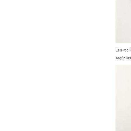
Este rodi
según las