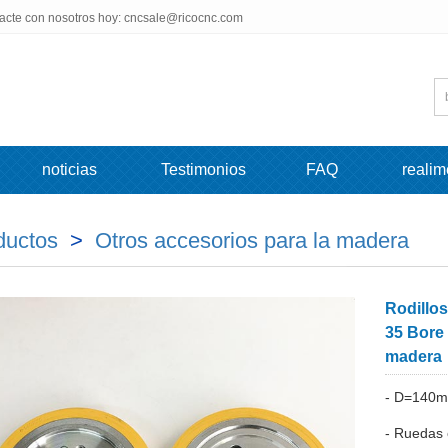
tacte con nosotros hoy: cncsale@ricocnc.com
noticias
Testimonios
FAQ
realim
ductos
>
Otros accesorios para la madera
Rodillo
35 Bore
madera
- D=140m
- Ruedas 